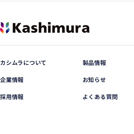
カシムラについて
製品情報
企業情報
お知らせ
採用情報
よくある質問