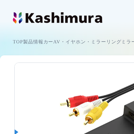
カシムラについて
TOP
製品情報
カーAV・イヤホン・ミラーリング
ミラ
企業情報
製品情報
イヤホン
お知らせ
スマートフォンホルダー
ショッピング
カーAV
サポート
ミラーリング