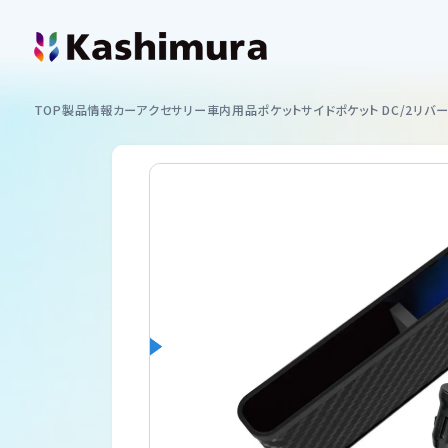
カシムラについて
TOP
製品情報
カーアクセサリー
車内用品
ポケット
サイドポケット DC/2リバーシ
企業情報
製品情報
イヤホン
お知らせ
スマートフォンホルダー
ショッピング
カーAV
サポート
ミラーリング
サポート情報一覧
USB付ソケット ・インバーター
採用情報
車内用品
取扱説明書