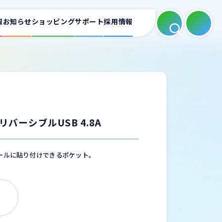
報
お知らせ
ショッピング
サポート
採用情報
よくある質問
適合表
ートフォンホルダー
カーAV
ミラーリング
リバーシブルUSB 4.8A
お問い合わせ
ールに貼り付けできるポケット。
充電器
家庭用充電器
電源タップ