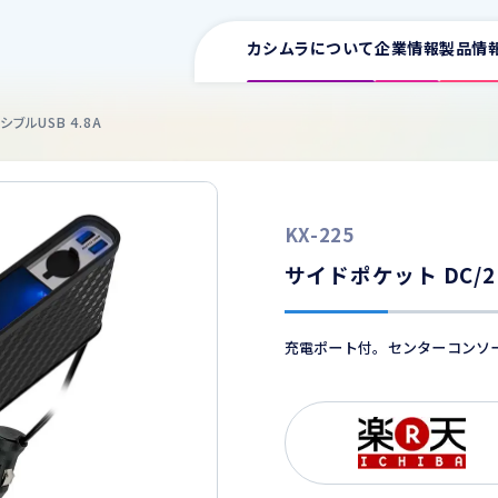
カシムラについて
企業情報
製品情
ブルUSB 4.8A
サポート情報一覧
KX-225
取扱説明書
ワイヤレス充電器
イヤホン
スマ
サイドポケット DC/2
車用充電器
カタログ
家庭用充電器
充電ポート付。センターコンソ
電源タップ
よくある質問
USB増設
ワイヤレス充電器
車用
FMトランスミッター
適合表