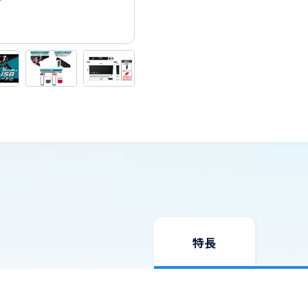
USBケーブル
お問い合わせ
スマートカメラ・家電
Wi-Fi
旅行用品（変換プラグ・変圧器）
理美容
生活家電・電話機
道路保安用品
特長