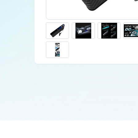
車外用品
カタログ
ジャンプスターター
その他保安用品
車両用バルブ
ワークライト
トラックミラー
ネット販売限定品