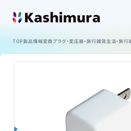
カシムラについて
TOP
製品情報
変換プラグ・変圧器・旅行雑貨
生活・旅行
企業情報
製品情報
イヤホン
お知らせ
スマートフォンホルダー
ショッピング
カーAV
サポート
ミラーリング