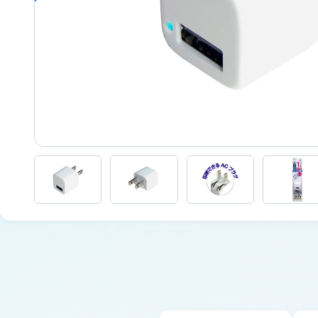
サポート情報一覧
USB付ソケット ・インバーター
採用情報
車内用品
取扱説明書
車外用品
カタログ
ジャンプスターター
その他保安用品
車両用バルブ
ワークライト
トラックミラー
ネット販売限定品