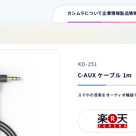
カシムラについて
企業情報
製品情
サポート情報一覧
KD-251
取扱説明書
ワイヤレス充電器
イヤホン
スマ
C-AUX ケーブル 1m
車用充電器
カタログ
家庭用充電器
スマホの音楽をオーディオ機器
電源タップ
よくある質問
USB増設
ワイヤレス充電器
車用
FMトランスミッター
適合表