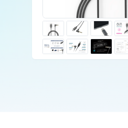
車外用品
カタログ
ジャンプスターター
その他保安用品
車両用バルブ
ワークライト
トラックミラー
ネット販売限定品