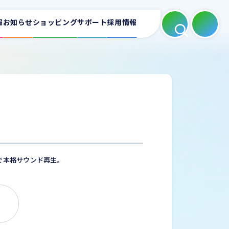
報
お知らせ
ショッピング
サポート
採用情報
よくある質問
適合表
ートフォンホルダー
カーAV
ミラーリング
お問い合わせ
で本格サウンド再生。
充電器
家庭用充電器
電源タップ