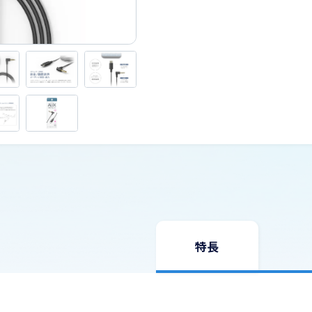
USBケーブル
お問い合わせ
スマートカメラ・家電
Wi-Fi
旅行用品（変換プラグ・変圧器）
理美容
生活家電・電話機
道路保安用品
特長