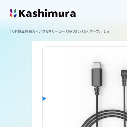
カシムラについて
TOP
製品情報
カーアクセサリー
カーAV
AUX
C-AUX ケーブル 1m
企業情報
製品情報
イヤホン
お知らせ
スマートフォンホルダー
ショッピング
カーAV
サポート
ミラーリング
サポート情報一覧
USB付ソケット ・インバーター
採用情報
車内用品
取扱説明書