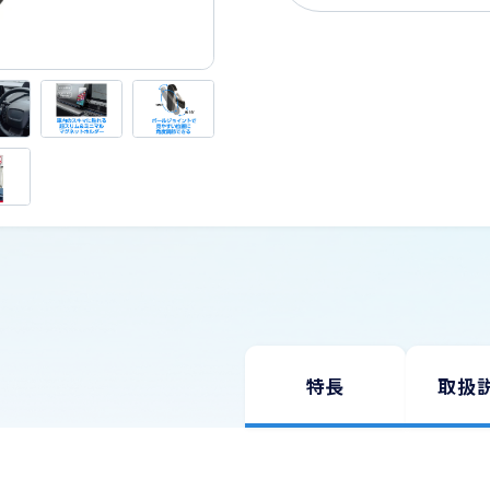
USBケーブル
お問い合わせ
スマートカメラ・家電
Wi-Fi
旅行用品（変換プラグ・変圧器）
理美容
生活家電・電話機
道路保安用品
特長
取扱