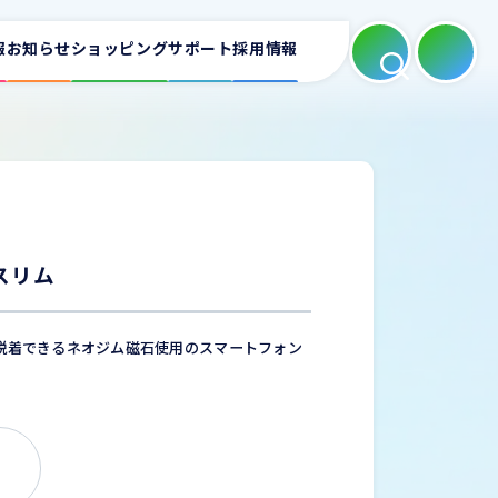
報
お知らせ
ショッピング
サポート
採用情報
よくある質問
適合表
ートフォンホルダー
カーAV
ミラーリング
スリム
お問い合わせ
脱着できるネオジム磁石使用のスマートフォン
充電器
家庭用充電器
電源タップ