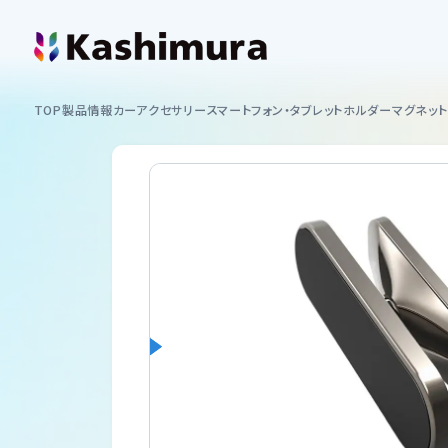
カシムラについて
TOP
製品情報
カーアクセサリー
スマートフォン・タブレットホルダー
マグネッ
企業情報
製品情報
イヤホン
お知らせ
スマートフォンホルダー
ショッピング
カーAV
サポート
ミラーリング
サポート情報一覧
USB付ソケット ・インバーター
採用情報
車内用品
取扱説明書