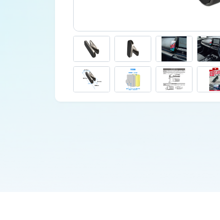
車外用品
カタログ
ジャンプスターター
その他保安用品
車両用バルブ
ワークライト
トラックミラー
ネット販売限定品