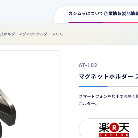
カシムラについて
企業情報
製品情
ト式ホルダー
マグネットホルダー スリム
サポート情報一覧
AT-102
取扱説明書
ワイヤレス充電器
イヤホン
スマ
マグネットホルダー 
車用充電器
カタログ
家庭用充電器
スマートフォンを片手で素早く
ホルダー。
電源タップ
よくある質問
USB増設
ワイヤレス充電器
車用
FMトランスミッター
適合表