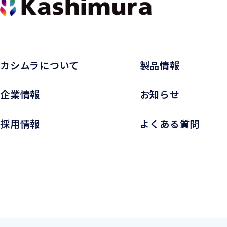
カシムラについて
製品情報
企業情報
お知らせ
採用情報
よくある質問