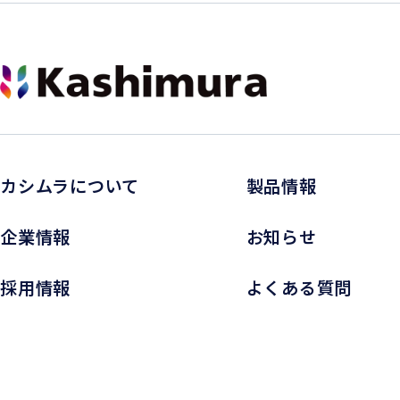
カシムラについて
製品情報
企業情報
お知らせ
採用情報
よくある質問