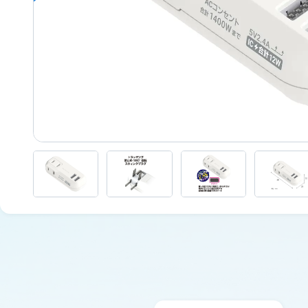
サポート情報一覧
USB付ソケット ・インバーター
採用情報
車内用品
取扱説明書
車外用品
カタログ
ジャンプスターター
その他保安用品
車両用バルブ
ワークライト
トラックミラー
ネット販売限定品