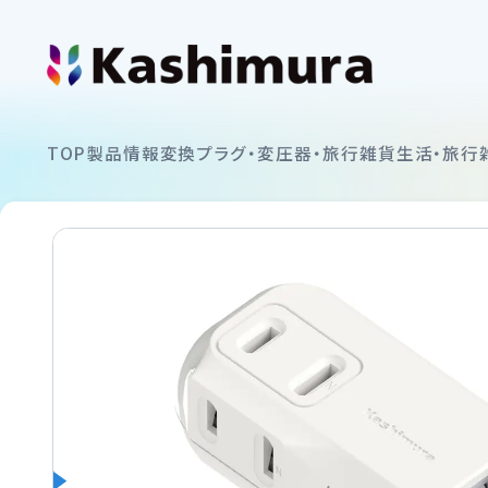
カシムラについて
TOP
製品情報
変換プラグ・変圧器・旅行雑貨
生活・旅行
企業情報
製品情報
イヤホン
お知らせ
スマートフォンホルダー
ショッピング
カーAV
サポート
ミラーリング