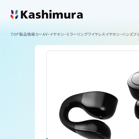
カシムラについて
TOP
製品情報
カーAV・イヤホン・ミラーリング
ワイヤレスイヤホン・ハンズフ
企業情報
製品情報
イヤホン
お知らせ
スマートフォンホルダー
ショッピング
カーAV
サポート
ミラーリング
サポート情報一覧
USB付ソケット ・インバーター
採用情報
車内用品
取扱説明書