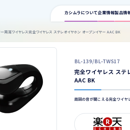
カシムラについて
企業情報
製品情
リー
両耳ワイヤレス
完全ワイヤレス ステレオイヤホン オープンイヤー AAC BK
サポート情報一覧
BL-139/BL-TWS17
取扱説明書
ワイヤレス充電器
イヤホン
スマ
完全ワイヤレス ステ
車用充電器
AAC BK
カタログ
家庭用充電器
周囲の音が聞こえる完全ワイヤ
電源タップ
よくある質問
USB増設
ワイヤレス充電器
車用
FMトランスミッター
適合表