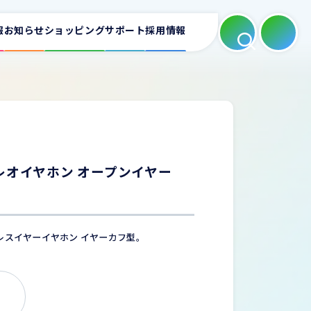
報
お知らせ
ショッピング
サポート
採用情報
よくある質問
適合表
ートフォンホルダー
カーAV
ミラーリング
レオイヤホン オープンイヤー
お問い合わせ
レスイヤーイヤホン イヤーカフ型。
充電器
家庭用充電器
電源タップ