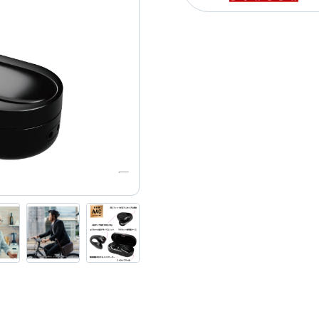
USBケーブル
お問い合わせ
スマートカメラ・家電
Wi-Fi
旅行用品（変換プラグ・変圧器）
理美容
生活家電・電話機
道路保安用品