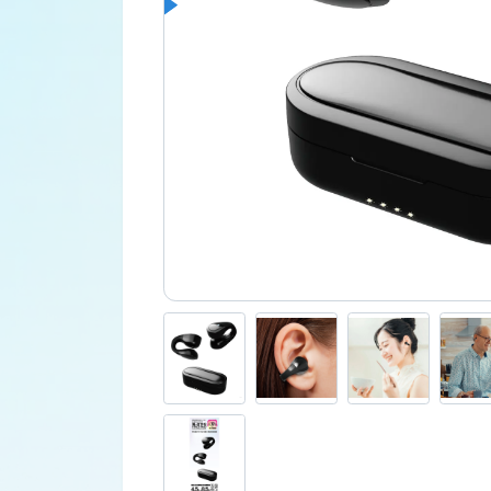
車外用品
カタログ
ジャンプスターター
その他保安用品
車両用バルブ
ワークライト
トラックミラー
ネット販売限定品