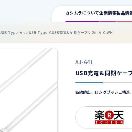
カシムラについて
企業情報
製品情
USB Type-A to USB Type-C
USB充電＆同期ケーブル 2m A-C WH
サポート情報一覧
AJ-641
取扱説明書
ワイヤレス充電器
イヤホン
スマ
USB充電＆同期ケーブル
車用充電器
カタログ
家庭用充電器
断線防止、ロングブッシュ構造
電源タップ
よくある質問
USB増設
ワイヤレス充電器
車用
FMトランスミッター
適合表