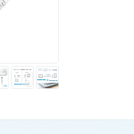
USBケーブル
お問い合わせ
スマートカメラ・家電
Wi-Fi
旅行用品（変換プラグ・変圧器）
理美容
生活家電・電話機
道路保安用品