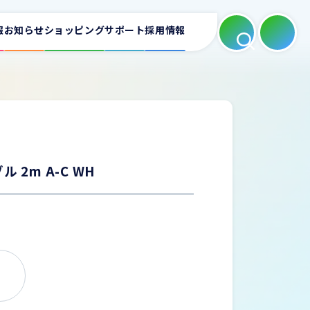
報
お知らせ
ショッピング
サポート
採用情報
よくある質問
適合表
ートフォンホルダー
カーAV
ミラーリング
 2m A-C WH
お問い合わせ
。
充電器
家庭用充電器
電源タップ