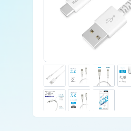
車外用品
カタログ
ジャンプスターター
その他保安用品
車両用バルブ
ワークライト
トラックミラー
ネット販売限定品