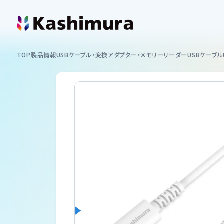
カシムラについて
TOP
製品情報
USBケーブル・変換アダプター・メモリーリーダー
USBケーブル
企業情報
製品情報
イヤホン
お知らせ
スマートフォンホルダー
ショッピング
カーAV
サポート
ミラーリング
サポート情報一覧
USB付ソケット ・インバーター
採用情報
車内用品
取扱説明書