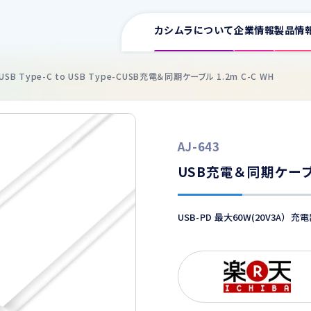
カシムラについて
企業情報
製品情
USB Type-C to USB Type-C
USB充電＆同期ケーブル 1.2m C-C WH
サポート情報一覧
AJ-643
取扱説明書
ワイヤレス充電器
イヤホン
スマ
USB充電＆同期ケーブル 
車用充電器
カタログ
家庭用充電器
USB-PD 最大60W(20V3A）
電源タップ
よくある質問
USB増設
ワイヤレス充電器
車用
FMトランスミッター
適合表