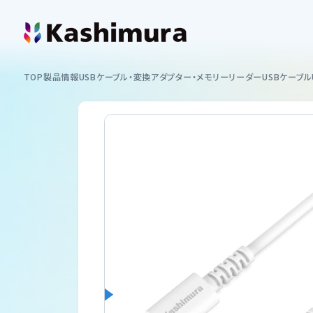
カシムラについて
TOP
製品情報
USBケーブル・変換アダプター・メモリーリーダー
USBケーブル
企業情報
製品情報
イヤホン
お知らせ
スマートフォンホルダー
ショッピング
カーAV
サポート
ミラーリング
サポート情報一覧
USB付ソケット ・インバーター
採用情報
車内用品
取扱説明書