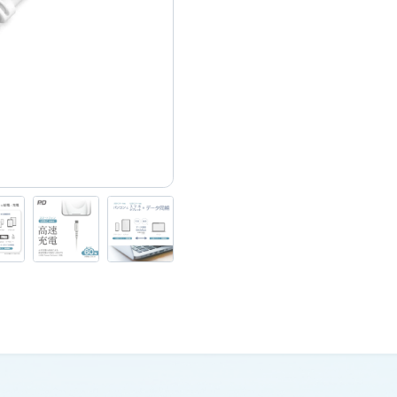
USBケーブル
お問い合わせ
スマートカメラ・家電
Wi-Fi
旅行用品（変換プラグ・変圧器）
理美容
生活家電・電話機
道路保安用品