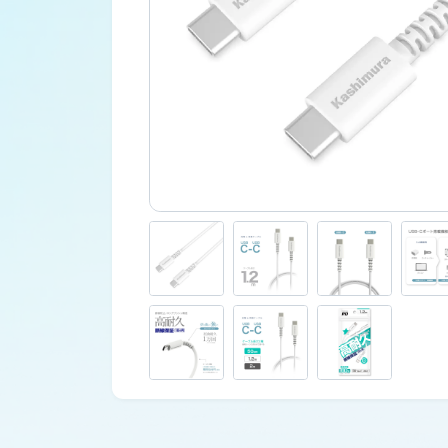
車外用品
カタログ
ジャンプスターター
その他保安用品
車両用バルブ
ワークライト
トラックミラー
ネット販売限定品