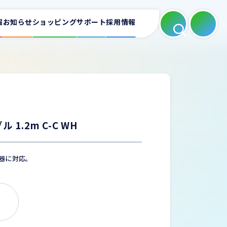
報
お知らせ
ショッピング
サポート
採用情報
よくある質問
適合表
ートフォンホルダー
カーAV
ミラーリング
1.2m C-C WH
お問い合わせ
充電器に対応。
充電器
家庭用充電器
電源タップ