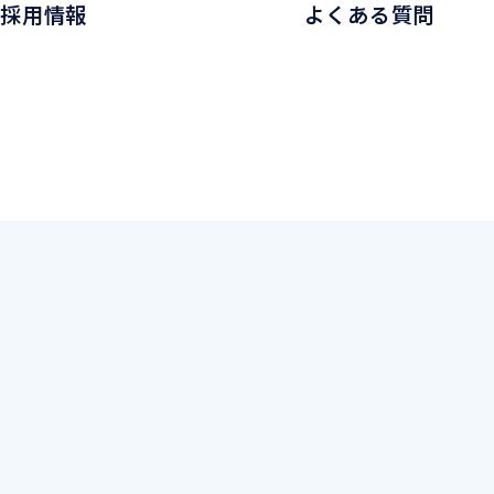
採用情報
よくある質問