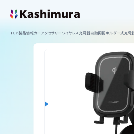
カシムラについて
TOP
製品情報
カーアクセサリー
ワイヤレス充電器
自動開閉ホルダー式充電
企業情報
製品情報
イヤホン
お知らせ
スマートフォンホルダー
ショッピング
カーAV
サポート
ミラーリング
サポート情報一覧
USB付ソケット ・インバーター
採用情報
車内用品
取扱説明書