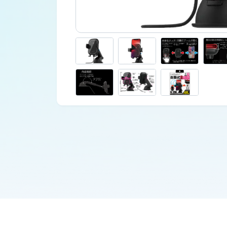
車外用品
カタログ
ジャンプスターター
その他保安用品
車両用バルブ
ワークライト
トラックミラー
ネット販売限定品