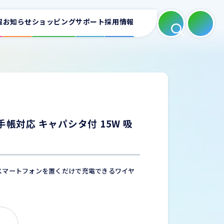
報
お知らせ
ショッピング
サポート
採用情報
よくある質問
適合表
ートフォンホルダー
カーAV
ミラーリング
手帳対応 キャパシタ付 15W 吸
お問い合わせ
e/スマートフォンを置くだけで充電できるワイヤ
充電器
家庭用充電器
電源タップ