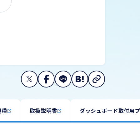
機種
取扱説明書
ダッシュボード取付用