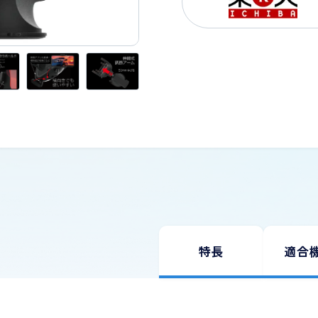
USBケーブル
お問い合わせ
スマートカメラ・家電
Wi-Fi
旅行用品（変換プラグ・変圧器）
理美容
生活家電・電話機
道路保安用品
特長
適合