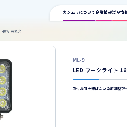
カシムラについて
企業情報
製品情
灯 48W 黄発光
サポート情報一覧
ML-9
取扱説明書
ワイヤレス充電器
イヤホン
スマ
LED ワークライト 16
車用充電器
カタログ
家庭用充電器
取付場所を選ばない角度調整取
電源タップ
よくある質問
USB増設
ワイヤレス充電器
車用
FMトランスミッター
適合表