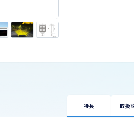
USBケーブル
お問い合わせ
スマートカメラ・家電
Wi-Fi
旅行用品（変換プラグ・変圧器）
理美容
生活家電・電話機
道路保安用品
特長
取扱