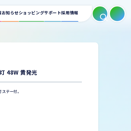
報
お知らせ
ショッピング
サポート
採用情報
よくある質問
適合表
ートフォンホルダー
カーAV
ミラーリング
灯 48W 黄発光
お問い合わせ
付ステー付。
充電器
家庭用充電器
電源タップ