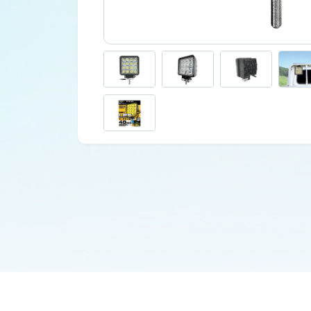
車外用品
カタログ
ジャンプスターター
その他保安用品
車両用バルブ
ワークライト
トラックミラー
ネット販売限定品