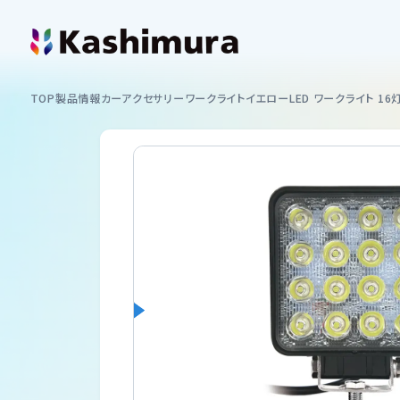
カシムラについて
TOP
製品情報
カーアクセサリー
ワークライト
イエロー
LED ワークライト 16
企業情報
製品情報
イヤホン
お知らせ
スマートフォンホルダー
ショッピング
カーAV
サポート
ミラーリング
サポート情報一覧
USB付ソケット ・インバーター
採用情報
車内用品
取扱説明書