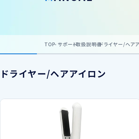
サポート情報一覧
USB付ソケット ・インバーター
採用情報
車内用品
取扱説明書
車外用品
カタログ
TOP
サポート
取扱説明書
ドライヤー/ヘア
ジャンプスターター
その他保安用品
ドライヤー/ヘアアイロン
車両用バルブ
ワークライト
トラックミラー
ネット販売限定品